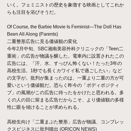
いく。フェミニストの歴史を象徴する映画としてこれか
らも注目を浴びそうだ。
Of Course, the Barbie Movie Is Feminist—The Doll Has
Been All Along (Parents)
二重整形広告に見る価値観の変化
今年2月中旬、SBC湘南美容外科クリニックの「Teen二
重術」の広告が物議を醸した。電車内に設置されたこの
広告には、「汗、水、すっぴん怖くない！たった3年の
高校生活。1秒でも長くカワイイ私で過ごしたい」など
の文字が。批判が集まったのは、一重より二重の方が可
愛いという価値観だ。恐らく昨今の「ボディポジティ
ブ」の風潮がこの広告に待ったをかけたと思われる。多
くの人の目に留まる広告だからこそ、より価値観の多様
性に眼を傾けることが求められる。
高校生向け「二重まぶた整形」広告が物議、コンプレッ
クスビジネスに批判噴出 (ORICON NEWS)