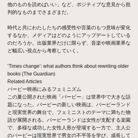
他のものを読めばいい」など、ポジティブな意見から批
判的なものまでさまざまだ。
時代と共にわたしたちの感受性や言葉のもつ意味が変化
するなか、メディアはどのようにアップデートしている
のだろうか。出版業界だけに限らず、音楽や映画業界な
ど幅広い視点から考察していく。
‘Times change’: what authors think about rewriting older
books (The Guardian)
Related Articles
バービー映画にみるフェミニズム
この夏公開された映画「バービー」は世界中で大きな話
題になった。バービーの新しい映画は、バービーランド
と現実世界の舞台で、フェミニストのテーマに満ちた物
語が展開される。バービーランドは女性が支配する楽園
で、多様な成功した女性人形が登場する一方で、主人公
のバービーは現実世界で男女の不平等を学び、成長して