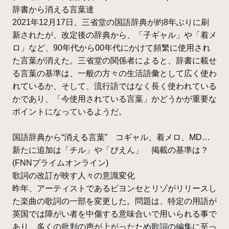
辞書から消える言葉達
2021年12月17日、三省堂の国語辞典が約8年ぶりに刷
新されたが、改定後の辞典から、「子ギャル」や「着メ
ロ」など、90年代から00年代にかけて頻繁に使用され
た言葉が消えた。三省堂の関係者によると、辞書に載せ
る言葉の基準は、一般の方々の生活語彙として広く使わ
れているか、そして、流行語ではなく長く使われている
かであり、「今使用されている言葉」かどうかが重要な
ポイントになっているようだ。
国語辞典から“消える言葉” コギャル、着メロ、MD…
新たに追加は「チル」や「ぴえん」 掲載の基準は？
(FNNプライムオンライン)
歌詞の改訂が映す人々の意識変化
昨年、アーティストであるビヨンセとリゾがリリースし
た楽曲の歌詞の一部を変更した。問題は、特定の用語が
英国では障がい者を中傷する意味合いで用いられる事で
あり、多くの批判の声が上がったため歌詞の編集に至っ