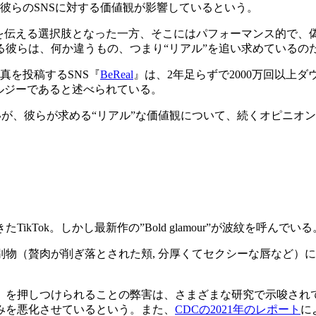
は彼らのSNSに対する価値観が影響しているという。
」を伝える選択肢となった一方、そこにはパフォーマンス的で、
彼らは、何か違うもの、つまり“リアル”を追い求めているの
写真を投稿するSNS『
BeReal
』は、2年足らずで2000万回以上
ルジーであると述べられている。
が、彼らが求める“リアル”な価値観について、続くオピニオ
Tok。しかし最新作の”Bold glamour”が波紋を呼んでいる
物（贅肉が削ぎ落とされた頬, 分厚くてセクシーな唇など）
」を押しつけられることの弊害は、さまざまな研究で示唆され
みを悪化させているという。また、
CDCの2021年のレポート
に