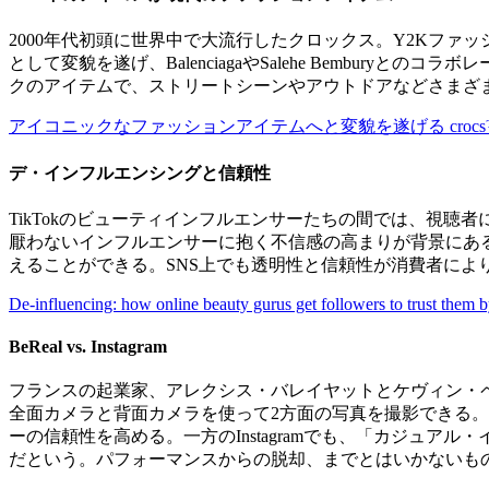
2000年代初頭に世界中で大流行したクロックス。Y2Kフ
として変貌を遂げ、BalenciagaやSalehe Bembu
クのアイテムで、ストリートシーンやアウトドアなどさまざ
アイコニックなファッションアイテムへと変貌を遂げる crocs™ か
デ・インフルエンシングと信頼性
TikTokのビューティインフルエンサーたちの間では、視
厭わないインフルエンサーに抱く不信感の高まりが背景にあ
えることができる。SNS上でも透明性と信頼性が消費者によ
De-influencing: how online beauty gurus get followers to trust them 
BeReal vs. Instagram
フランスの起業家、アレクシス・バレイヤットとケヴィン・ペロ
全面カメラと背面カメラを使って2方面の写真を撮影できる
ーの信頼性を高める。一方のInstagramでも、「カジュ
だという。パフォーマンスからの脱却、までとはいかないも