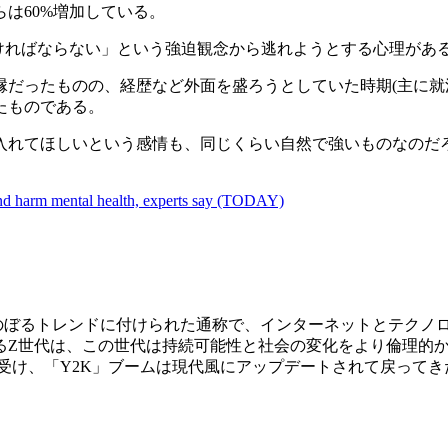
らは60%増加している。
でなければならない」という強迫観念から逃れようとする心理があ
縁だったものの、経歴など外面を盛ろうとしていた時期(主に就
たものである。
入れてほしいという感情も、同じくらい自然で強いものなのだ
 and harm mental health, experts say (TODAY)
にさかのぼるトレンドに付けられた通称で、インターネットとテク
るZ世代は、この世代は持続可能性と社会の変化をより倫理的
を受け、「Y2K」ブームは現代風にアップデートされて戻ってき