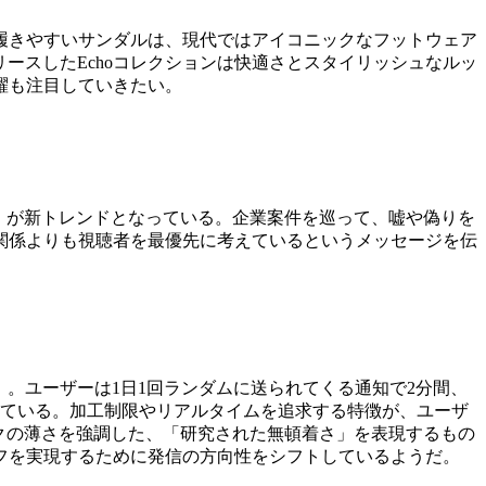
は履きやすいサンダルは、現代ではアイコニックなフットウェア
末にリリースしたEchoコレクションは快適さとスタイリッシュなルッ
躍も注目していきたい。
グ」が新トレンドとなっている。企業案件を巡って、嘘や偽りを
関係よりも視聴者を最優先に考えているというメッセージを伝
l」。ユーザーは1日1回ランダムに送られてくる通知で2分間、
っている。加工制限やリアルタイムを追求する特徴が、ユーザ
メイクの薄さを強調した、「研究された無頓着さ」を表現するもの
フを実現するために発信の方向性をシフトしているようだ。