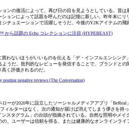
ァッションの復活によって、再び日の目を見ようとしている。昔
ryとのコラボレーションによって話題を呼んだのは記憶に新しい。昨年
まシチュエーションで活躍しそうだ。今後のY2Kアイテムの飛
ら話題の Echo コレクションに注目 (HYPEBEAST)
聴者に買わないほうがいいものを伝える「デ・インフルエンシン
るようだ。批判的なレビューを発信することで、ブランドとの
り高く評価されるのだ。
by posting negative reviews (The Conversation)
ーが2020年に設立したソーシャルメディアアプリ「BeRea
。フィルターはなく、次の通知が届けば消えてしまう儚さを持
アル・インスタグラム」の台頭が指摘されている。自然な照明や
のの、ユーザーは信頼を得る、または健康的なオンラインライ