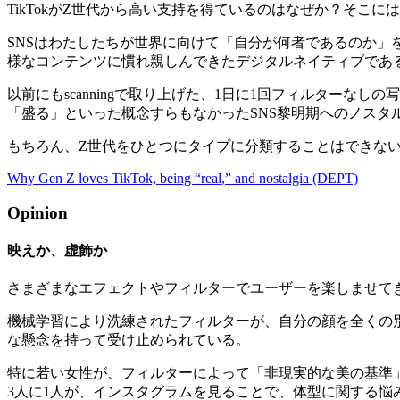
TikTokがZ世代から高い支持を得ているのはなぜか？そこに
SNSはわたしたちが世界に向けて「自分が何者であるのか
様なコンテンツに慣れ親しんできたデジタルネイティブである
以前にもscanningで取り上げた、1日に1回フィルターなしの
「盛る」といった概念すらもなかったSNS黎明期へのノスタ
もちろん、Z世代をひとつにタイプに分類することはできない
Why Gen Z loves TikTok, being “real,” and nostalgia (DEPT)
Opinion
映えか、虚飾か
さまざまなエフェクトやフィルターでユーザーを楽しませてきたTik
機械学習により洗練されたフィルターが、自分の顔を全くの別
な懸念を持って受け止められている。
特に若い女性が、フィルターによって「非現実的な美の基準
3人に1人が、インスタグラムを見ることで、体型に関する悩