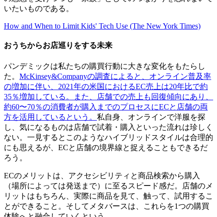
いたいものである。
How and When to Limit Kids' Tech Use (The New York Times)
おうちからお店巡りをする未来
パンデミックは私たちの購買行動に大きな変化をもたらし
た。
McKinsey&Companyの調査によると、オンライン普及率
の増加に伴い、2021年の米国におけるEC売上は20年比で約
35％増加している。また、店舗での売上も回復傾向にあり、
約60〜70％の消費者が購入までのプロセスにECと店舗の両
方を活用しているという。
私自身、オンラインで洋服を探
し、気になるものは店舗で試着・購入といった流れは珍しく
ない。一見するとこのようなハイブリッドスタイルは合理的
にも思えるが、ECと店舗の境界線と捉えることもできるだ
ろう。
ECのメリットは、アクセシビリティと商品検索から購入
（場所によっては発送まで）に至るスピード感だ。店舗のメ
リットはもちろん、実際に商品を見て、触って、試用するこ
とができること。そしてメタバースは、これらを1つの購買
体験へと融合していくという。