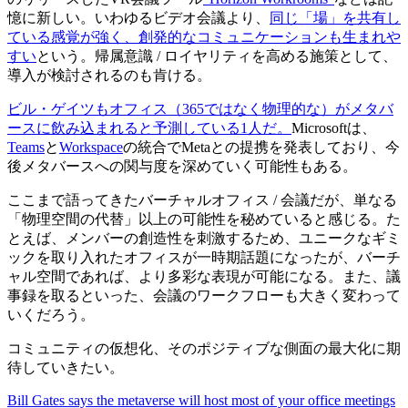
憶に新しい。いわゆるビデオ会議より、
同じ「場」を共有し
ている感覚が強く、創発的なコミュニケーションも生まれや
すい
という。帰属意識 / ロイヤリティを高める施策として、
導入が検討されるのも肯ける。
ビル・ゲイツもオフィス（365ではなく物理的な）がメタバ
ースに飲み込まれると予測している1人だ。
Microsoftは、
Teams
と
Workspace
の統合でMetaとの提携を発表しており、今
後メタバースへの関与度を深めていく可能性もある。
ここまで語ってきたバーチャルオフィス / 会議だが、単なる
「物理空間の代替」以上の可能性を秘めていると感じる。た
とえば、メンバーの創造性を刺激するため、ユニークなギミ
ックを取り入れたオフィスが一時期話題になったが、バーチ
ャル空間であれば、より多彩な表現が可能になる。また、議
事録を取るといった、会議のワークフローも大きく変わって
いくだろう。
コミュニティの仮想化、そのポジティブな側面の最大化に期
待していきたい。
Bill Gates says the metaverse will host most of your office meetings