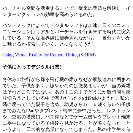
バーチャル空間を活用することで、従来の問題を解決し、イ
ンターアクションの効率を高められるのだ。
パンデミックによってデジタルシフトは加速、日々のコミュ
ニケーションはリアルとバーチャルを行き来する時代に突入
している。そんな境界線に翻弄されながら、「自分」をいか
に魅せるか模索していくことになりそうだ。
Using Virtual Reality for Remote Hiring (SHRM)
子供にとってデジタルは悪?
冬休みの旅行から帰る飛行機の席がなぜか家族連れに囲まれ
ていた。子供が多く、賑やかなのは微笑ましいが、当の両親
はそれどころではない。あの手この手でどうにか数時間を乗
り切ろうとしている中で有力だったのはiPadのようだ。私の
隣に座っていた親子も含め、幼児から５、６歳くらいの子供
までみんなiPadやタブレット端末に夢中だった。 レストラン
や、空港の搭乗口、バス停などでゲーム機やタブレット端末
に夢中になっている子供達を見かけることが多くなった、と
いうより、日常的な光景になってしまった。私の小学生くら