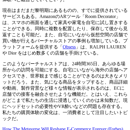
現在はまだまだ黎明期にあるものの、すでに提供されている
サービスもある。AmazonのARツール「Room Decorator」
は、スマホの画面を通して家具や家電を自宅に試し置きする
ことができる。同時に複数を配置したり、保存して後から見
返すことも可能だ。また、自宅にいながら仮想空間の店舗で
買い物が行えるバーチャルストアの事例も増加している。プ
ラットフォームを提供する「
Obsess
」は、RALPH LAUREN
や Dior をはじめ数多くの店舗を手掛けている。
このようなバーチャルストアは、24時間365日、あらゆる場
所からの訪問を可能にする。自宅にいながら海外の店舗へア
クセスでき、世界観まで感じることができるのは大きなメリ
ットだろう。また、気になる商品をタップすると、商品詳細
や動画、製作背景など様々な情報が表示されるのは、ECに
店舗での接客を融合させたような機能だ。とはいえ、これら
がどこまで私たちの生活に浸透していくのかは未知数だ。現
にヘッドセットの必要性やVR酔いなどの問題も存在する。
私たちの購買体験の変化は、一消費者として注目したいトピ
ックだ。
How The Metaverse Will Reshape E-Commerce Forever (Forbes)