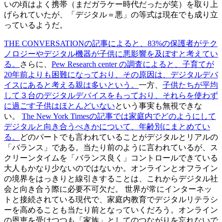
いの頃はよく携帯（まだガラケー時代だったが笑）を取り上
げられていたが、「デジタル＝悪」の等式は現在でも成り立
っているようだ。
THE CONVERSATIONの記事によると、83%の保護者がテク
ノロジーやデジタル機器が子供に悪影響を及ぼすと考えてい
る。
さらに、
Pew Research center の調査によると、子育てが
20年前よりも困難になっており、その原因は、デジタルデバ
イスにあると考える親は多いという。
一方、
子供たちが平均
して３台のデジタルデバイスをもっており、それらを使わず
に過ごす子供はほとんどいない
という事実も無視できな
い。
The New York Timesの記事では家庭内でどのようにして
デジタルと向き合うべきかについて、年齢別にまとめてい
る。
どのパートでも言われていることがデジタルとリアルの
「バランス」である。当たり前のように言われているが、ス
クリーンタイムを「バランス良く」コントロールできている
大人もかなり少ないのではないか。オンラインとオフライン
の境界をはっきりと線引きすることは、これからデジタル社
会と向き合う際に必要不可欠だ。 世界が常にインターネッ
トと接続されている現代で、家庭内教育でデジタルリテラシ
ーを高めることも当たり前となっていくだろう。オンライン
の恩恵を受けつつも「家族」としてのつながりを忘れないで