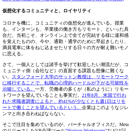
仮想化するコミュニティと、ロイヤリティ
コロナを機に、コミュニティの仮想化が進んでいる。授業
も、インターンも、卒業後の働き方もリモート、といった具
合だ。当初こそ、オンライン上で全てが完結する様に違和感
を覚えたものの、今や、通勤・通学のために早起きしたり、
満員電車に体をねじ込ませたりする日々の方が耐え難いモノ
に思える。
さて、一個人としては諸手を挙げて歓迎したい潮流だが、コ
ミュニティ側（会社など）の直面する課題も想像に難くな
い。
スタンフォード大学のサットン教授は、リモートワーク
に移行することで、転職の心理的ハードルが下がる可能性を
示唆している。
一方、労働者の多くが（私のように）リモー
トワークを望んでいることも事実だ。
21年8月、米国で行わ
れた求職者調査によると、約41%が少なくとも週1日はリモ
ートで働くことを望んでいるという。
企業はこのようなジレ
ンマと向き合わねばならない。
そこで注目を集めているのが、バーチャルオフィスだ。Meta
のリリースしたVR会議ツール
”Horizon Workrooms”
などは記