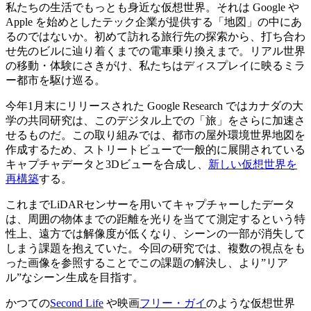
私たちの生活でもっとも身近な仮想世界。それは Google や
Apple を始めとしたテック企業が提供する「地図」の中にあ
るのではないか。初めて訪れる旅行先の探索から、打ち合わ
せ先のビルに辿り着くまでの電車乗り換えまで。リアル世界
の移動・体験にさきがけ、私たちはディスプレイに映るミラ
ー都市を駆け巡る。
今年1月末にリリースされた Google Research ではカナダの大
学の共同研究は、このデジタル上での「旅」をさらに加速さ
せるものだ。この取り組みでは、都市の屋外環境世界地図を
作成するため、ストリートビューで一般的に展開されている
キャプチャデータと3Dビューを合成し、
新しい仮想世界を
再構築
する。
これまでLiDARセンサーを用いてキャプチャーしたデータ
は、周囲の物体までの距離を光りを当てて測定するという特
性上、遠方では解像度が低くなり、シーンの一部が消失して
しまう課題を抱えていた。今回の研究では、複数の視点をも
った画像を参照することでこの課題の解決し、より”リア
ル”なシーン生成を目指す。
かつての
Second Life
や映画
フリー・ガイ
のような仮想世界