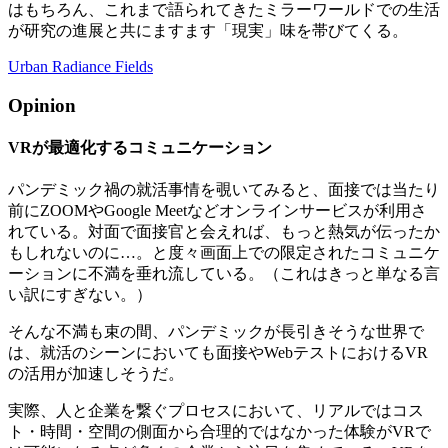
はもちろん、これまで語られてきたミラーワールドでの生活
が研究の進展と共にますます「現実」味を帯びてくる。
Urban Radiance Fields
Opinion
VRが最適化するコミュニケーション
パンデミック禍の就活事情を覗いてみると、面接では当たり
前にZOOMやGoogle Meetなどオンラインサービスが利用さ
れている。対面で面接官と会えれば、もっと熱気が伝ったか
もしれないのに…。と度々画面上での限定されたコミュニケ
ーションに不満を垂れ流している。（これはきっと単なる言
い訳にすぎない。）
そんな不満も束の間、パンデミックが長引きそうな世界で
は、就活のシーンにおいても面接やWebテストにおけるVR
の活用が加速しそうだ。
実際、人と企業を繋ぐプロセスにおいて、リアルではコス
ト・時間・空間の側面から合理的ではなかった体験がVRで